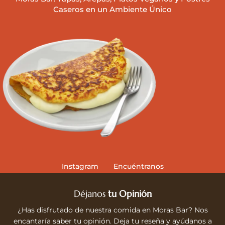
Caseros en un Ambiente Único
Instagram
Encuéntranos
Déjanos
tu Opinión
¿Has disfrutado de nuestra comida en Moras Bar? Nos
encantaría saber tu opinión. Deja tu reseña y ayúdanos a