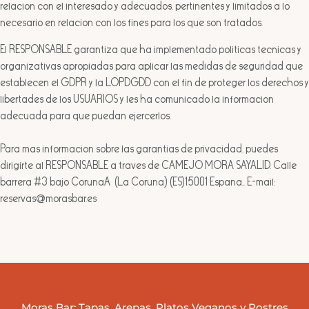
relación con el interesado y adecuados, pertinentes y limitados a lo
necesario en relación con los fines para los que son tratados.
El RESPONSABLE garantiza que ha implementado políticas técnicas y
organizativas apropiadas para aplicar las medidas de seguridad que
establecen el GDPR y la LOPDGDD con el fin de proteger los derechos y
libertades de los USUARIOS y les ha comunicado la información
adecuada para que puedan ejercerlos.
Para más información sobre las garantías de privacidad, puedes
dirigirte al RESPONSABLE a través de CAMEJO MORA SAYALID. Calle
barrera #3 bajo CoruñaA (La Coruña) (ES)15001 España.. E-mail:
reservas@morasbar.es
Moras Bar: Tapas, Arepas, Platos Veganos y Postres