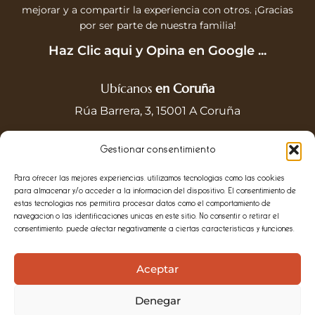
mejorar y a compartir la experiencia con otros. ¡Gracias
por ser parte de nuestra familia!
Haz Clic aqui y Opina en Google ...
Ubícanos
en Coruña
Rúa Barrera, 3, 15001 A Coruña
+34 665 534 321
Gestionar consentimiento
Google Maps
Para ofrecer las mejores experiencias, utilizamos tecnologías como las cookies
Visítanos
en Horario
para almacenar y/o acceder a la información del dispositivo. El consentimiento de
estas tecnologías nos permitirá procesar datos como el comportamiento de
Lun a Vie:
navegación o las identificaciones únicas en este sitio. No consentir o retirar el
consentimiento, puede afectar negativamente a ciertas características y funciones.
19:30h – 00:00h
Sab y Dom:
13:30h – 16:00h
Aceptar
19:30h – 00:00h
Denegar