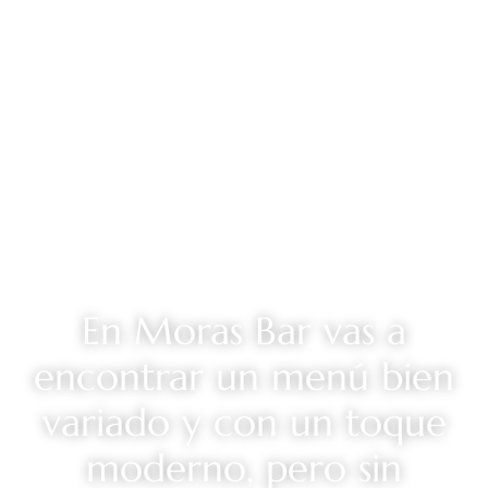
En
Moras Bar
vas a
encontrar un menú bien
variado y con un toque
moderno, pero sin